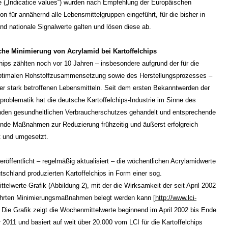
e („Indicatice values“) wurden nach Empfehlung der Europäischen
n für annähernd alle Lebensmittelgruppen eingeführt, für die bisher in
nd nationale Signalwerte galten und lösen diese ab.
che Minimierung von Acrylamid bei Kartoffelchips
chips zählten noch vor 10 Jahren ‒ insbesondere aufgrund der für die
ptimalen Rohstoffzusammensetzung sowie des Herstellungsprozesses ‒
er stark betroffenen Lebensmitteln. Seit dem ersten Bekanntwerden der
problematik hat die deutsche Kartoffelchips-Industrie im Sinne des
den gesundheitlichen Verbraucherschutzes gehandelt und entsprechende
ende Maßnahmen zur Reduzierung frühzeitig und äußerst erfolgreich
et und umgesetzt.
eröffentlicht – regelmäßig aktualisiert – die wöchentlichen Acrylamidwerte
tschland produzierten Kartoffelchips in Form einer sog.
telwerte-Grafik (Abbildung 2), mit der die Wirksamkeit der seit April 2002
hrten Minimierungsmaßnahmen belegt werden kann [
http://www.lci-
. Die Grafik zeigt die Wochenmittelwerte beginnend im April 2002 bis Ende
2011 und basiert auf weit über 20.000 vom LCI für die Kartoffelchips