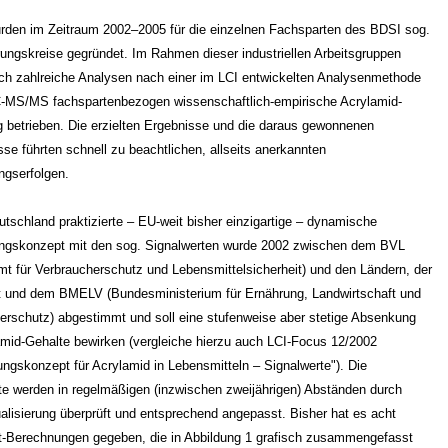
.
rden im Zeitraum 2002–2005 für die einzelnen Fachsparten des BDSI sog.
rungskreise gegründet. Im Rahmen dieser industriellen Arbeitsgruppen
ch zahlreiche Analysen nach einer im LCI entwickelten Analysenmethode
C-MS/MS fachspartenbezogen wissenschaftlich-empirische Acrylamid-
 betrieben. Die erzielten Ergebnisse und die daraus gewonnenen
sse führten schnell zu beachtlichen, allseits anerkannten
ngserfolgen.
utschland praktizierte ‒ EU-weit bisher einzigartige ‒ dynamische
ngskonzept mit den sog. Signalwerten wurde 2002 zwischen dem BVL
t für Verbraucherschutz und Lebensmittelsicherheit) und den Ländern, der
t und dem BMELV (Bundesministerium für Ernährung, Landwirtschaft und
erschutz) abgestimmt und soll eine stufenweise aber stetige Absenkung
amid-Gehalte bewirken (vergleiche hierzu auch LCI-Focus 12/2002
ungskonzept für Acrylamid in Lebensmitteln ‒ Signalwerte"). Die
te werden in regelmäßigen (inzwischen zweijährigen) Abständen durch
alisierung überprüft und entsprechend angepasst. Bisher hat es acht
t-Berechnungen gegeben, die in Abbildung 1 grafisch zusammengefasst