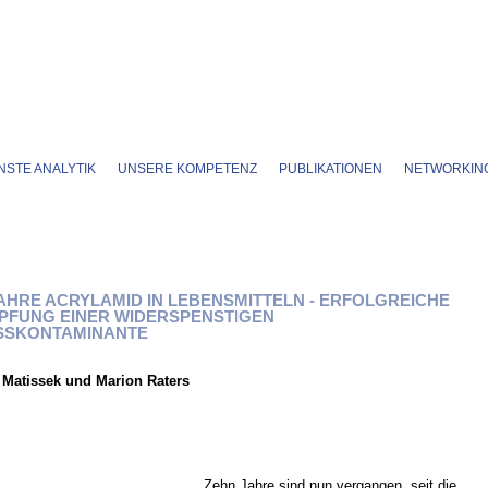
STE ANALYTIK
UNSERE KOMPETENZ
PUBLIKATIONEN
NETWORKIN
AHRE ACRYLAMID IN LEBENSMITTELN - ERFOLGREICHE
PFUNG EINER WIDERSPENSTIGEN
SSKONTAMINANTE
 Matissek und Marion Raters
Zehn Jahre sind nun vergangen, seit die