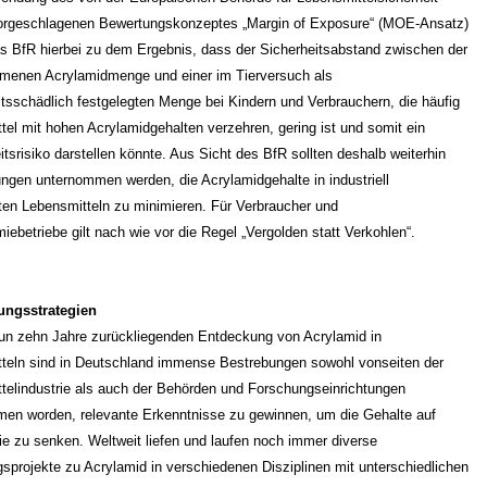
rgeschlagenen Bewertungskonzeptes „Margin of Exposure“ (MOE-Ansatz)
 BfR hierbei zu dem Ergebnis, dass der Sicherheitsabstand zwischen der
enen Acrylamidmenge und einer im Tierversuch als
tsschädlich festgelegten Menge bei Kindern und Verbrauchern, die häufig
tel mit hohen Acrylamidgehalten verzehren, gering ist und somit ein
tsrisiko darstellen könnte. Aus Sicht des BfR sollten deshalb weiterhin
ngen unternommen werden, die Acrylamidgehalte in industriell
lten Lebensmitteln zu minimieren. Für Verbraucher und
ebetriebe gilt nach wie vor die Regel „Vergolden statt Verkohlen“.
ungsstrategien
nun zehn Jahre zurückliegenden Entdeckung von Acrylamid in
teln sind in Deutschland immense Bestrebungen sowohl vonseiten der
telindustrie als auch der Behörden und Forschungseinrichtungen
en worden, relevante Erkenntnisse zu gewinnen, um die Gehalte auf
nie zu senken. Weltweit liefen und laufen noch immer diverse
sprojekte zu Acrylamid in verschiedenen Disziplinen mit unterschiedlichen