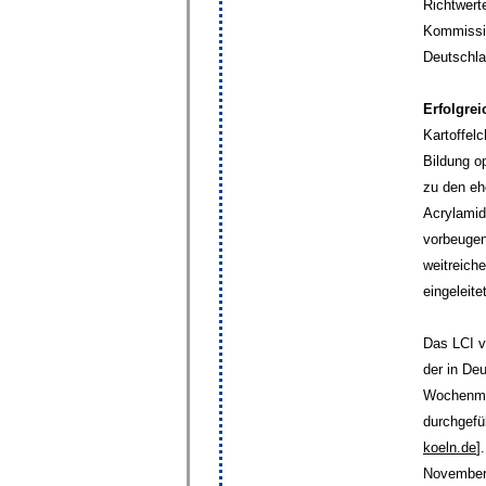
Richtwert
Kommissio
Deutschla
Erfolgrei
Kartoffel
Bildung o
zu den eh
Acrylamid
vorbeugen
weitreich
eingeleit
Das LCI v
der in Deu
Wochenmit
durchgefü
koeln.de
]
November 