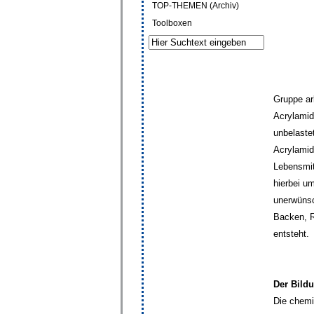
TOP-THEMEN (Archiv)
Toolboxen
Gruppe ar
Acrylamide
unbelaste
Acrylamid
Lebensmit
hierbei u
unerwünsc
Backen, R
entsteht.
Der Bil
Die chemi