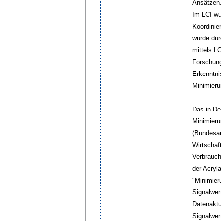
Ansätzen
Im LCI wu
Koordinie
wurde dur
mittels L
Forschung
Erkenntni
Minimieru
Das in De
Minimieru
(Bundesam
Wirtschaf
Verbrauch
der Acryl
"Minimier
Signalwer
Datenaktu
Signalwer