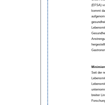
(EFSA) vo
kommt das
aufgenomm
gesundhei
Lebensmit
Gesundhei
Anstrengu
hergestel
Gastronomi
Minimier
Seit der 
Lebensmit
Lebensmit
unternomm
breiter Li
Forschung