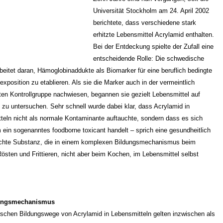
Universität Stockholm am 24. April 2002
berichtete, dass verschiedene stark
erhitzte Lebensmittel Acrylamid enthalten.
Bei der Entdeckung spielte der Zufall eine
entscheidende Rolle: Die schwedische
beitet daran, Hämoglobinaddukte als Biomarker für eine beruflich bedingte
xposition zu etablieren. Als sie die Marker auch in der vermeintlich
ten Kontrollgruppe nachwiesen, begannen sie gezielt Lebensmittel auf
 zu untersuchen. Sehr schnell wurde dabei klar, dass Acrylamid in
teln nicht als normale Kontaminante auftauchte, sondern dass es sich
m ein sogenanntes foodborne toxicant handelt – sprich eine gesundheitlich
hte Substanz, die in einem komplexen Bildungsmechanismus beim
östen und Frittieren, nicht aber beim Kochen, im Lebensmittel selbst
dungsmechanismus
schen Bildungswege von Acrylamid in Lebensmitteln gelten inzwischen als