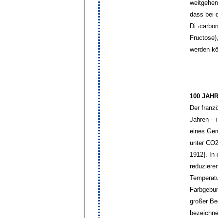
weitgehen
dass bei 
Di¬carbon
Fructose)
werden kö
100 JAHR
Der franz
Jahren – 
eines Gem
unter CO2
1912]. In
reduziere
Temperatu
Farbgebun
großer Be
bezeichne