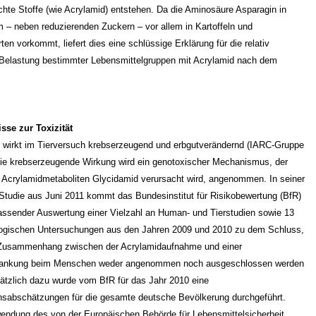
hte Stoffe (wie Acrylamid) entstehen. Da die Aminosäure Asparagin in
rm – neben reduzierenden Zuckern – vor allem in Kartoffeln und
ten vorkommt, liefert dies eine schlüssige Erklärung für die relativ
 Belastung bestimmter Lebensmittelgruppen mit Acrylamid nach dem
sse zur Toxizität
 wirkt im Tierversuch krebserzeugend und erbgutverändernd (IARC-Gruppe
die krebserzeugende Wirkung wird ein genotoxischer Mechanismus, der
 Acrylamidmetaboliten Glycidamid verursacht wird, angenommen. In seiner
 Studie aus Juni 2011 kommt das Bundesinstitut für Risikobewertung (BfR)
ssender Auswertung einer Vielzahl an Human- und Tierstudien sowie 13
ogischen Untersuchungen aus den Jahren 2009 und 2010 zu dem Schluss,
 Zusammenhang zwischen der Acrylamidaufnahme und einer
rankung beim Menschen weder angenommen noch ausgeschlossen werden
ätzlich dazu wurde vom BfR für das Jahr 2010 eine
nsabschätzungen für die gesamte deutsche Bevölkerung durchgeführt.
endung des von der Europäischen Behörde für Lebensmittelsicherheit