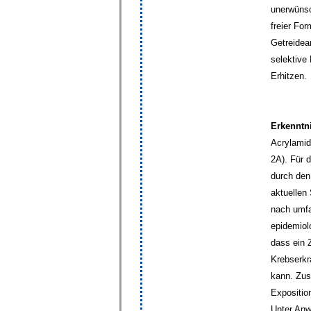
unerwünsc
freier Fo
Getreidear
selektive
Erhitzen.
Erkenntni
Acrylamid
2A). Für 
durch den
aktuellen
nach umfa
epidemiol
dass ein
Krebserk
kann. Zus
Expositio
Unter Anw