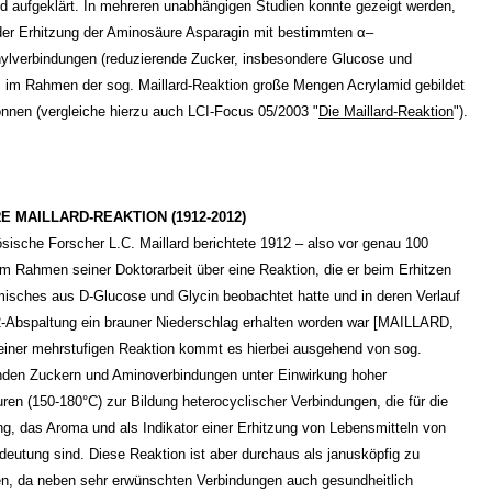
d aufgeklärt. In mehreren unabhängigen Studien konnte gezeigt werden,
der Erhitzung der Aminosäure Asparagin mit bestimmten α–
ylverbindungen (reduzierende Zucker, insbesondere Glucose und
, im Rahmen der sog. Maillard-Reaktion große Mengen Acrylamid gebildet
nnen (vergleiche hierzu auch LCI-Focus 05/2003 "
Die Maillard-Reaktion
").
E MAILLARD-REAKTION (1912-2012)
ösische Forscher L.C. Maillard berichtete 1912 – also vor genau 100
im Rahmen seiner Doktorarbeit über eine Reaktion, die er beim Erhitzen
isches aus D-Glucose und Glycin beobachtet hatte und in deren Verlauf
-Abspaltung ein brauner Niederschlag erhalten worden war [MAILLARD,
 einer mehrstufigen Reaktion kommt es hierbei ausgehend von sog.
nden Zuckern und Aminoverbindungen unter Einwirkung hoher
ren (150-180°C) zur Bildung heterocyclischer Verbindungen, die für die
g, das Aroma und als Indikator einer Erhitzung von Lebensmitteln von
deutung sind. Diese Reaktion ist aber durchaus als janusköpfig zu
n, da neben sehr erwünschten Verbindungen auch gesundheitlich