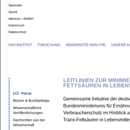
Startseite
Suche
Adresse + Anfahrt
Impressum
Datenschutz
DAS INSTITUT
FORSCHUNG
MODERNSTE ANALYTIK
UNSERE K
LEITLINIEN ZUR MINIM
FETTSÄUREN IN LEBEN
LCI - Focus
Gemeinsame Initiative der deuts
Bücher & Buchbeiträge
Bundesministeriums für Ernähru
Wissenschaftliche
Verbraucherschutz im Hinblick au
Veröffentlichungen
Trans-Fettsäuren in Lebensmittel
Nachrichten aus der
Wissenschaft