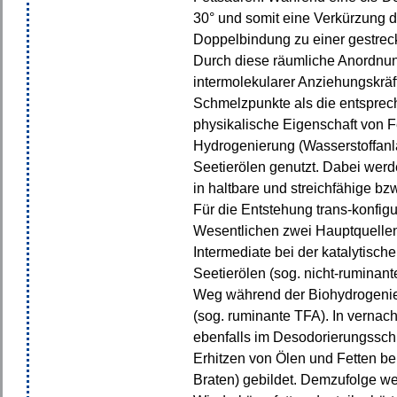
30° und somit eine Verkürzung de
Doppelbindung zu einer gestreck
Durch diese räumliche Anordnun
intermolekularer Anziehungskrä
Schmelzpunkte als die entsprec
physikalische Eigenschaft von Fe
Hydrogenierung (Wasserstoffanl
Seetierölen genutzt. Dabei werd
in haltbare und streichfähige bz
Für die Entstehung trans-konfigur
Wesentlichen zwei Hauptquellen
Intermediate bei der katalytisch
Seetierölen (sog. nicht-ruminan
Weg während der Biohydrogeni
(sog. ruminante TFA). In verna
ebenfalls im Desodorierungsschri
Erhitzen von Ölen und Fetten bei
Braten) gebildet. Demzufolge we