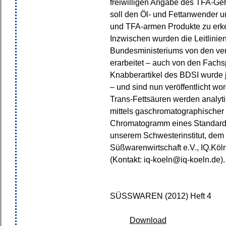
freiwilligen Angabe des TFA-Geha
soll den Öl- und Fettanwender unt
und TFA-armen Produkte zu erk
Inzwischen wurden die Leitlinie
Bundesministeriums von den ve
erarbeitet – auch von den Fach
Knabberartikel des BDSI wurde je
– und sind nun veröffentlicht wo
Trans-Fettsäuren werden analyt
mittels gaschromatographischer
Chromatogramm eines Standards
unserem Schwesterinstitut, dem In
Süßwarenwirtschaft e.V., IQ.Köl
(Kontakt: iq-koeln@iq-koeln.de).
SÜSSWAREN (2012) Heft 4
Download