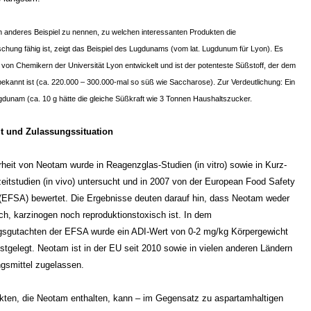
 anderes Beispiel zu nennen, zu welchen interessanten Produkten die
schung fähig ist, zeigt das Beispiel des Lugdunams (vom lat. Lugdunum für Lyon). Es
von Chemikern der Universität Lyon entwickelt und ist der potenteste Süßstoff, der dem
kannt ist (ca. 220.000 – 300.000-mal so süß wie Saccharose). Zur Verdeutlichung: Ein
ugdunam (ca. 10 g hätte die gleiche Süßkraft wie 3 Tonnen Haushaltszucker.
it und Zulassungssituation
rheit von Neotam wurde in Reagenzglas-Studien (in vitro) sowie in Kurz-
eitstudien (in vivo) untersucht und in 2007 von der European Food Safety
 (EFSA) bewertet. Die Ergebnisse deuten darauf hin, dass Neotam weder
ch, karzinogen noch reproduktionstoxisch ist. In dem
sgutachten der EFSA wurde ein ADI-Wert von 0-2 mg/kg Körpergewicht
estgelegt. Neotam ist in der EU seit 2010 sowie in vielen anderen Ländern
gsmittel zugelassen.
kten, die Neotam enthalten, kann – im Gegensatz zu aspartamhaltigen