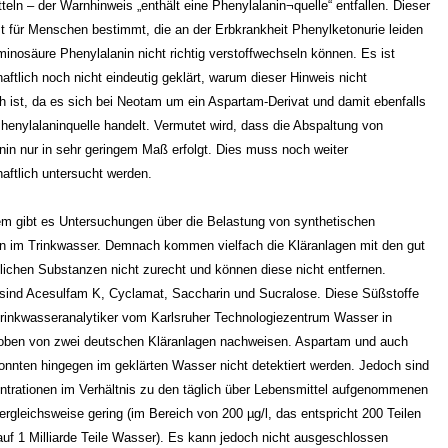
teln – der Warnhinweis „enthält eine Phenylalanin¬quelle“ entfallen. Dieser
st für Menschen bestimmt, die an der Erbkrankheit Phenylketonurie leiden
minosäure Phenylalanin nicht richtig verstoffwechseln können. Es ist
aftlich noch nicht eindeutig geklärt, warum dieser Hinweis nicht
ich ist, da es sich bei Neotam um ein Aspartam-Derivat und damit ebenfalls
henylalaninquelle handelt. Vermutet wird, dass die Abspaltung von
nin nur in sehr geringem Maß erfolgt. Dies muss noch weiter
aftlich untersucht werden.
em gibt es Untersuchungen über die Belastung von synthetischen
n im Trinkwasser. Demnach kommen vielfach die Kläranlagen mit den gut
lichen Substanzen nicht zurecht und können diese nicht entfernen.
 sind Acesulfam K, Cyclamat, Saccharin und Sucralose. Diese Süßstoffe
rinkwasseranalytiker vom Karlsruher Technologiezentrum Wasser in
ben von zwei deutschen Kläranlagen nachweisen. Aspartam und auch
nnten hingegen im geklärten Wasser nicht detektiert werden. Jedoch sind
ntrationen im Verhältnis zu den täglich über Lebensmittel aufgenommenen
rgleichsweise gering (im Bereich von 200 µg/l, das entspricht 200 Teilen
auf 1 Milliarde Teile Wasser). Es kann jedoch nicht ausgeschlossen