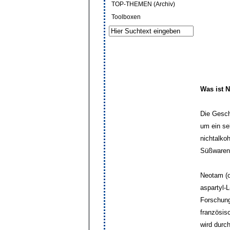
TOP-THEMEN (Archiv)
Toolboxen
Was ist 
Die Gesch
um ein se
nichtalko
Süßwaren 
Neotam (o
aspartyl-
Forschung
französis
wird durc