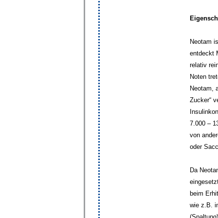
Eigensch
Neotam is
entdeckt 
relativ r
Noten tre
Neotam, a
Zucker“ v
Insulinko
7.000 – 1
von ander
oder Sacc
Da Neotam
eingesetz
beim Erhi
wie z.B. i
(Spaltung