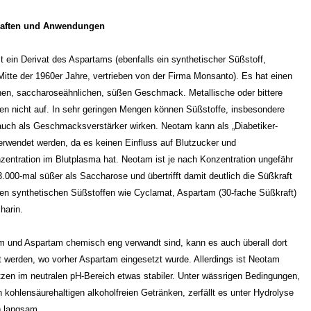
aften und Anwendungen
t ein Derivat des Aspartams (ebenfalls ein synthetischer Süßstoff,
Mitte der 1960er Jahre, vertrieben von der Firma Monsanto). Es hat einen
einen, saccharoseähnlichen, süßen Geschmack. Metallische oder bittere
ten nicht auf. In sehr geringen Mengen können Süßstoffe, insbesondere
uch als Geschmacksverstärker wirken. Neotam kann als „Diabetiker-
erwendet werden, da es keinen Einfluss auf Blutzucker und
nzentration im Blutplasma hat. Neotam ist je nach Konzentration ungefähr
3.000-mal süßer als Saccharose und übertrifft damit deutlich die Süßkraft
en synthetischen Süßstoffen wie Cyclamat, Aspartam (30-fache Süßkraft)
harin.
 und Aspartam chemisch eng verwandt sind, kann es auch überall dort
t werden, wo vorher Aspartam eingesetzt wurde. Allerdings ist Neotam
tzen im neutralen pH-Bereich etwas stabiler. Unter wässrigen Bedingungen,
n kohlensäurehaltigen alkoholfreien Getränken, zerfällt es unter Hydrolyse
) langsam.