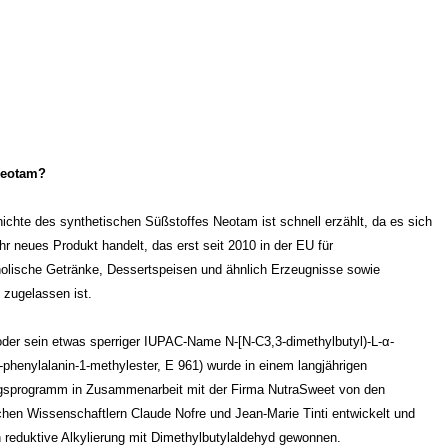
Neotam?
ichte des synthetischen Süßstoffes Neotam ist schnell erzählt, da es sich
hr neues Produkt handelt, das erst seit 2010 in der EU für
holische Getränke, Dessertspeisen und ähnlich Erzeugnisse sowie
zugelassen ist.
der sein etwas sperriger IUPAC-Name N-[N-C3,3-dimethylbutyl)-L-α-
L-phenylalanin-1-methylester, E 961) wurde in einem langjährigen
sprogramm in Zusammenarbeit mit der Firma NutraSweet von den
chen Wissenschaftlern Claude Nofre und Jean-Marie Tinti entwickelt und
h reduktive Alkylierung mit Dimethylbutylaldehyd gewonnen.