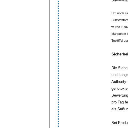
Um noch ein
Süßstofffor
wurde 1996 
Manschen be
Teelöffel L
Sicherhe
Die Siche
und Langz
Authority
genotoxis
Bewertung
pro Tag f
als Süßun
Bei Produ