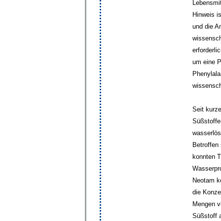
Lebensmit
Hinweis i
und die A
wissensch
erforderl
um eine P
Phenylala
wissensch
Seit kurz
Süßstoffe
wasserlös
Betroffen
konnten T
Wasserpro
Neotam ko
die Konze
Mengen ve
Süßstoff 